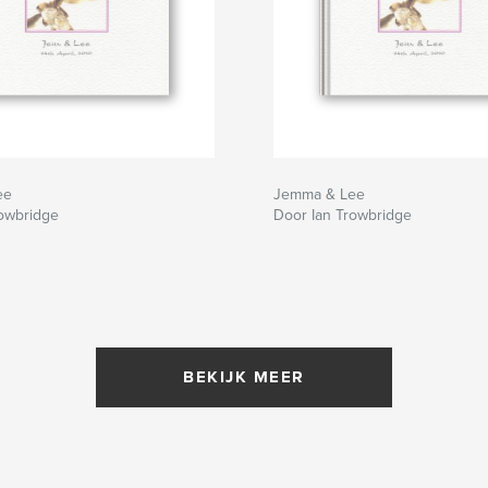
ee
Jemma & Lee
rowbridge
Door Ian Trowbridge
BEKIJK MEER