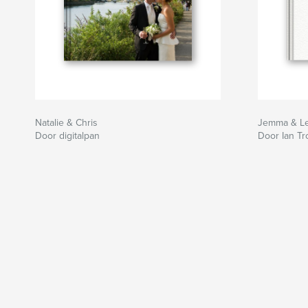
Natalie & Chris
Jemma & L
Door digitalpan
Door Ian T