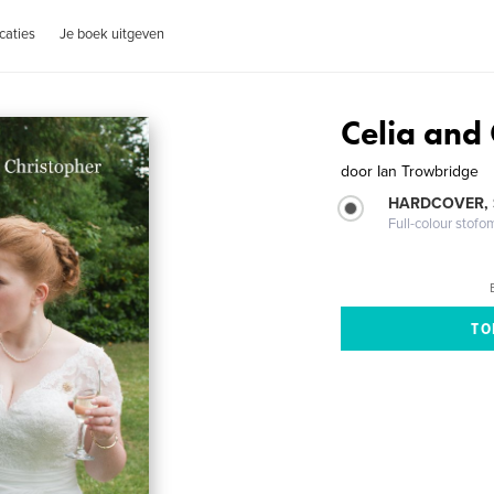
caties
Je boek uitgeven
Celia and
door
Ian Trowbridge
HARDCOVER,
Full-colour stofo