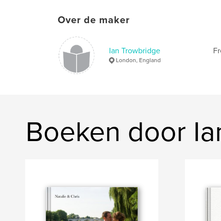
Over de maker
Ian Trowbridge
Fr
London, England
Boeken door Ia