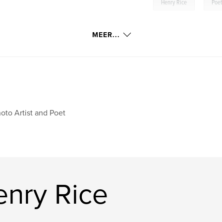
,
Henry Rice
Poet
MEER...
oto Artist and Poet
nry Rice