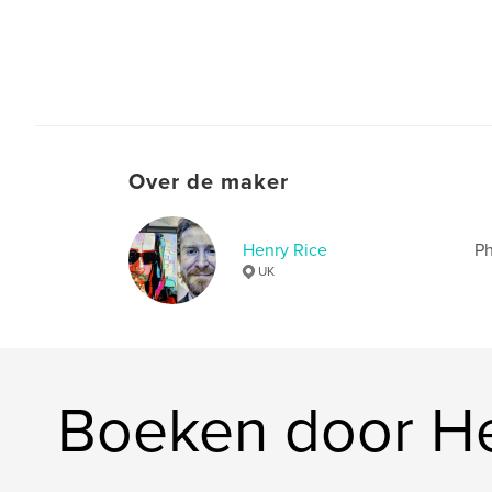
Over de maker
Henry Rice
Ph
UK
Boeken door He