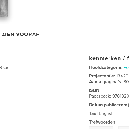
ZIEN VOORAF
kenmerken / f
 Rice
Hoofdcategorie:
Po
Projectoptie:
13×20
Aantal pagina's:
3
ISBN
Paperback: 978132
Datum publiceren:
Taal
English
Trefwoorden