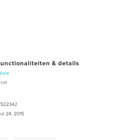
unctionaliteiten & details
ëzie
 cm
0
0522342
jul 24, 2015