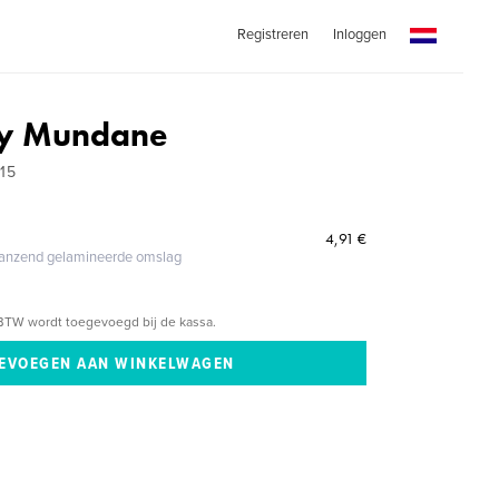
Registreren
Inloggen
ly Mundane
15
4,91 €
glanzend gelamineerde omslag
BTW wordt toegevoegd bij de kassa.