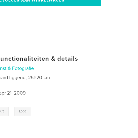
unctionaliteiten & details
nst & Fotografie
aard liggend, 25×20 cm
0
apr 21, 2009
,
Art
Logo