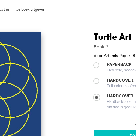
caties
Je boek uitgeven
Turtle Art
Book 2
door
Artemis Papert B
PAPERBACK
Flexibele, hoog
HARDCOVER,
Full-colour stofo
HARDCOVER,
Hardbackboek met
omslag is gedruk