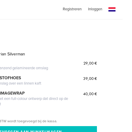
Registreren
Inloggen
rian Silverman
29,00 €
glanzend gelamineerde omslag
 STOFHOES
39,00 €
mslag over een linnen kaft
 IMAGEWRAP
40,00 €
 een full-colour ontwerp dat direct op de
t
BTW wordt toegevoegd bij de kassa.