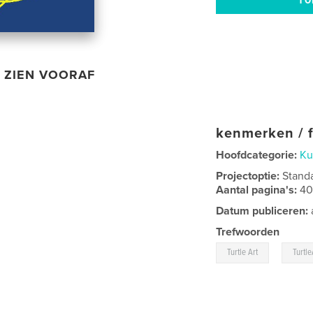
ZIEN VOORAF
kenmerken / f
Hoofdcategorie:
Ku
Projectoptie:
Stand
Aantal pagina's:
4
Datum publiceren:
Trefwoorden
,
Turtle Art
Turtle