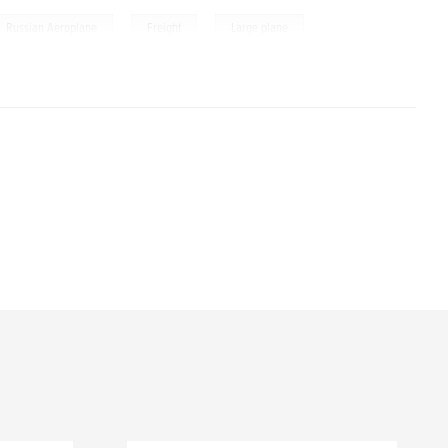
,
,
Russian Aeroplane
Freight
Large plane
uslan International
,
Heavy Lift UK