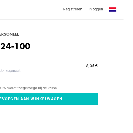
Registreren
Inloggen
PERSONEEL
124-100
8,05 €
eder apparaat
BTW wordt toegevoegd bij de kassa.