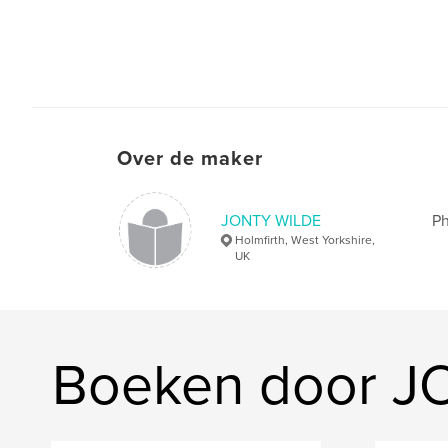
Over de maker
JONTY WILDE
Ph
Holmfirth, West Yorkshire,
UK
Boeken door J