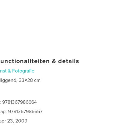
unctionaliteiten & details
nst & Fotografie
 liggend, 33×28 cm
s: 9781367986664
rap: 9781367986657
apr 23, 2009