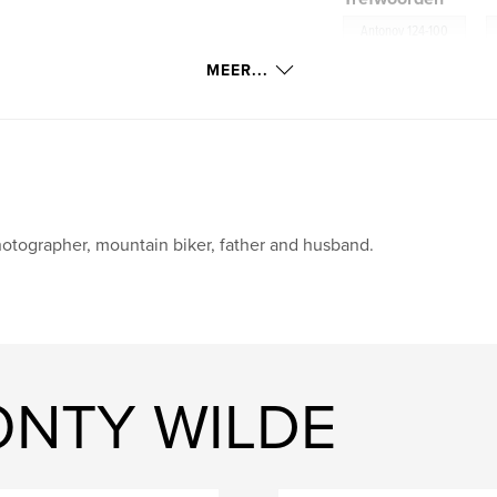
,
Antonov 124-100
MEER...
,
Cargo Plane
,
R
otographer, mountain biker, father and husband.
ONTY WILDE