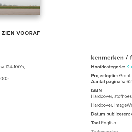
ZIEN VOORAF
kenmerken / f
ov 124-100's,
Hoofdcategorie:
Ku
Projectoptie:
Groot
100>
Aantal pagina's:
62
ISBN
Hardcover, stofhoe
Hardcover, ImageW
Datum publiceren:
Taal
English
Trefwoorden