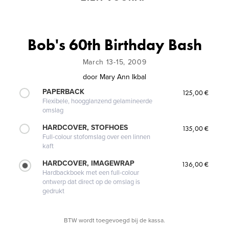
Bob's 60th Birthday Bash
March 13-15, 2009
door
Mary Ann Ikbal
PAPERBACK
125,00 €
Flexibele, hoogglanzend gelamineerde
omslag
HARDCOVER, STOFHOES
135,00 €
Full-colour stofomslag over een linnen
kaft
HARDCOVER, IMAGEWRAP
136,00 €
Hardbackboek met een full-colour
ontwerp dat direct op de omslag is
gedrukt
BTW wordt toegevoegd bij de kassa.