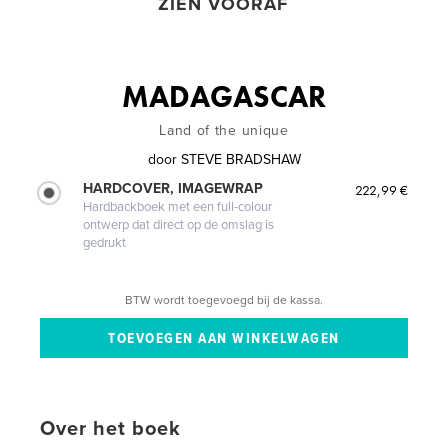
ZIEN VOORAF
MADAGASCAR
Land of the unique
door
STEVE BRADSHAW
HARDCOVER, IMAGEWRAP
222,99 €
Hardbackboek met een full-colour
ontwerp dat direct op de omslag is
gedrukt
BTW wordt toegevoegd bij de kassa.
Over het boek