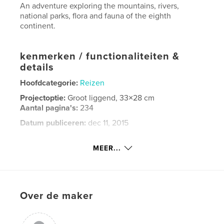
An adventure exploring the mountains, rivers,
national parks, flora and fauna of the eighth
continent.
kenmerken / functionaliteiten &
details
Hoofdcategorie:
Reizen
Projectoptie:
Groot liggend, 33×28 cm
Aantal pagina's:
234
Datum publiceren:
dec 11, 2015
Taal
English
MEER...
Trefwoorden
,
,
,
Madagascar
Lemurs
Chameleons
,
Baobabs
Humpbacks
Over de maker