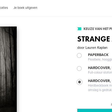
caties
Je boek uitgeven
KEUZE VAN HET 
STRANGE
door
Lauren Kaplan
PAPERBACK
Flexibele, hoog
HARDCOVER,
Full-colour stofo
HARDCOVER,
Hardbackboek met
omslag is gedruk