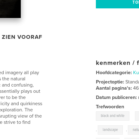
ZIEN VOORAF
kenmerken / f
d imagery all play
Hoofdcategorie:
Ku
s the natural
Projectoptie:
Stand
c and confusing,
Aantal pagina's:
46
sentially plays out
wer to be the
Datum publiceren:
icity and quirkiness
Trefwoorden
exploration. The
,
srupting view of the
black and white
 strive to find
,
landscape
,
nat