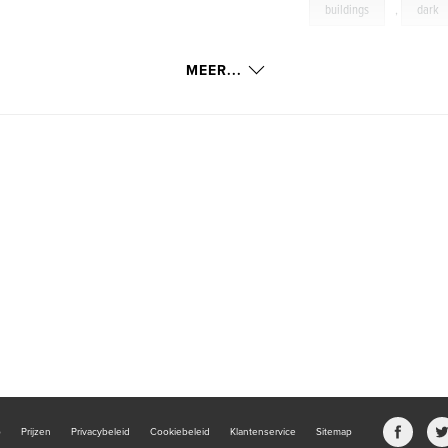
buildings
,
dark
MEER...
b
Prijzen
Privacybeleid
Cookiebeleid
Klantenservice
Sitemap