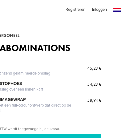
Registreren
Inloggen
PERSONEEL
 ABOMINATIONS
46,23 €
glanzend gelamineerde omslag
 STOFHOES
54,23 €
mslag over een linnen kaft
 IMAGEWRAP
58,94 €
 een full-colour ontwerp dat direct op de
t
BTW wordt toegevoegd bij de kassa.