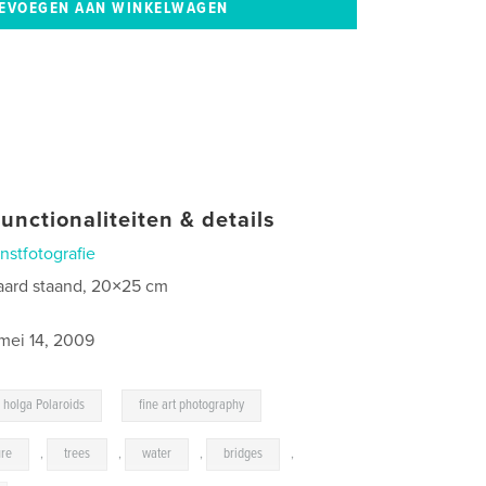
unctionaliteiten & details
nstfotografie
aard staand, 20×25 cm
mei 14, 2009
,
holga Polaroids
fine art photography
ure
,
trees
,
water
,
bridges
,