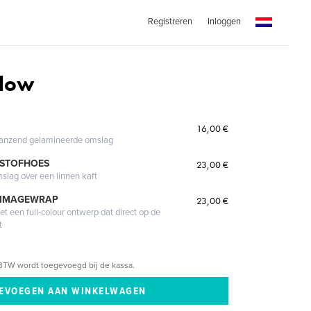
Registreren
Inloggen
low
16,00 €
glanzend gelamineerde omslag
 STOFHOES
23,00 €
mslag over een linnen kaft
 IMAGEWRAP
23,00 €
 een full-colour ontwerp dat direct op de
t
BTW wordt toegevoegd bij de kassa.