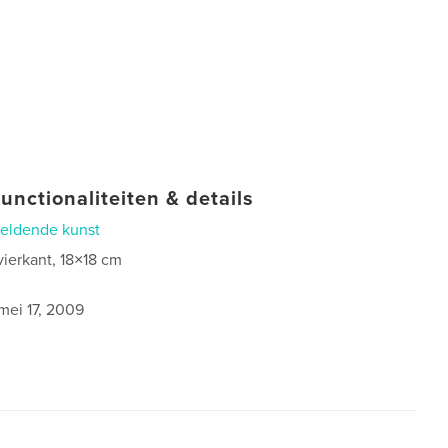
unctionaliteiten & details
eldende kunst
vierkant, 18×18 cm
0
mei 17, 2009