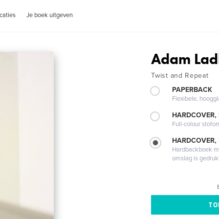
caties
Je boek uitgeven
Adam Lad
Twist and Repeat
PAPERBACK
Flexibele, hoog
HARDCOVER,
Full-colour stofo
HARDCOVER,
Hardbackboek met
omslag is gedruk