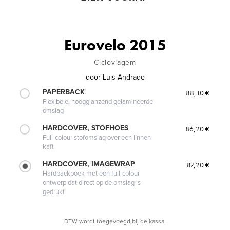
Eurovelo 2015
Cicloviagem
door
Luis Andrade
PAPERBACK
88,10 €
Flexibele, hoogglanzend gelamineerde
omslag
HARDCOVER, STOFHOES
86,20 €
Full-colour stofomslag over een linnen
kaft
HARDCOVER, IMAGEWRAP
87,20 €
Hardbackboek met een full-colour
ontwerp dat direct op de omslag is
gedrukt
BTW wordt toegevoegd bij de kassa.