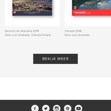
Deserto de Atacama 2019
Canadá 2014
Door Luis Andrade, Cláudia Finardi
Door Luis Andrade
BEKIJK MEER