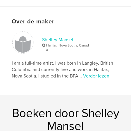
Over de maker
2."A Decade of Painting"...a 10 year retrospective of
paintings in reverse chronological order.
Shelley Mansel
kenmerken / functionaliteiten &
Halifax, Nova Scotia, Canad
a
details
Hoofdcategorie:
Beeldende kunst
I am a full-time artist. I was born in Langley, British
Projectoptie:
Columbia and currently live and work in Halifax,
Standaard liggend, 25×20 cm
Aantal pagina's:
52
Nova Scotia. I studied in the BFA...
Verder lezen
Datum publiceren:
mei 26, 2009
Trefwoorden
,
,
,
Nova Scotia
black and white
art
Boeken door Shelley
,
painting
drawing
Mansel
,
Canadian
,
landscape
,
charcoal
,
wax
,