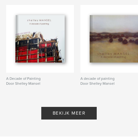
encaustic
,
building
,
shipwreck
,
boat
,
scaffolding
,
urban
,
construction
,
contemporary
,
structures
,
beach
A Decade of Painting
A decade of painting
Door Shelley Mansel
Door Shelley Mansel
BEKIJK MEER