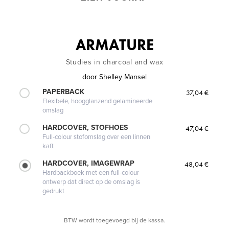
ARMATURE
Studies in charcoal and wax
door
Shelley Mansel
PAPERBACK
37,04 €
Flexibele, hoogglanzend gelamineerde
omslag
HARDCOVER, STOFHOES
47,04 €
Full-colour stofomslag over een linnen
kaft
HARDCOVER, IMAGEWRAP
48,04 €
Hardbackboek met een full-colour
ontwerp dat direct op de omslag is
gedrukt
BTW wordt toegevoegd bij de kassa.