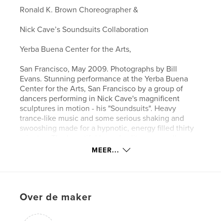
Ronald K. Brown Choreographer &
Nick Cave’s Soundsuits Collaboration
Yerba Buena Center for the Arts,
San Francisco, May 2009. Photographs by Bill
Evans. Stunning performance at the Yerba Buena
Center for the Arts, San Francisco by a group of
dancers performing in Nick Cave's magnificent
sculptures in motion - his "Soundsuits". Heavy
trance-like music and some serious shaking and
swooshing made for a hypnotic, energy filled thirty
minutes. The beautiful bare day-lit space really
brought out the fluorescent and earthy color
MEER...
contrasts. Choreographer Ronald K. Brown.
kenmerken / functionaliteiten &
Over de maker
details
Hoofdcategorie:
Kunst & Fotografie