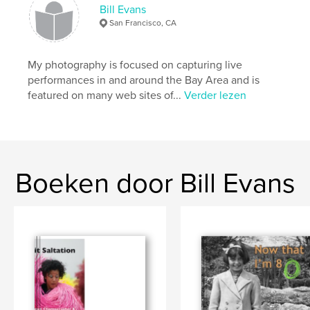
Bill Evans
Projectoptie:
Standaard liggend, 25×20 cm
Aantal pagina's:
San Francisco, CA
70
Datum publiceren:
jun 03, 2009
My photography is focused on capturing live
Trefwoorden
performances in and around the Bay Area and is
,
,
,
Ronald K. Brown
nick cave
Soundsuits
featured on many web sites of...
Verder lezen
dance
Boeken door Bill Evans