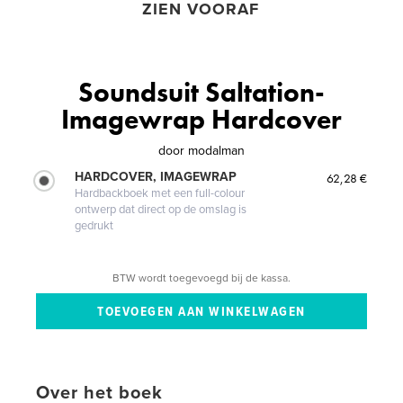
ZIEN VOORAF
Soundsuit Saltation-
Imagewrap Hardcover
door
modalman
HARDCOVER, IMAGEWRAP
62,28 €
Hardbackboek met een full-colour
ontwerp dat direct op de omslag is
gedrukt
BTW wordt toegevoegd bij de kassa.
Over het boek