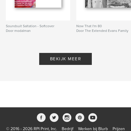
Soundsuit Saltation - Softcover
Now That I'm 80
Door modalman
Door The Extended Evans Family
BEKIJK MEER
© 2016 - 2026 RPI Print, Inc.
Bedrijf
Werken bij Blurb
Prijzen