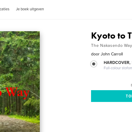
caties
Je boek uitgeven
Kyoto to 
The Nakasendo Wa
door
John Carroll
HARDCOVER,
Full-colour stofo