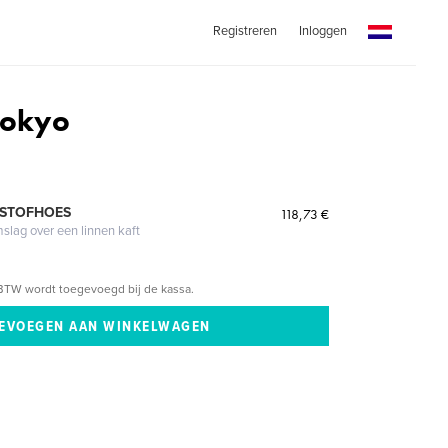
Registreren
Inloggen
Tokyo
y
 STOFHOES
118,73 €
mslag over een linnen kaft
BTW wordt toegevoegd bij de kassa.