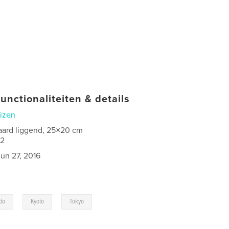
unctionaliteiten & details
izen
aard liggend, 25×20 cm
02
jun 27, 2016
,
,
do
Kyoto
Tokyo