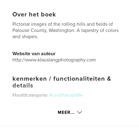
Over het boek
Pictorial images of the rolling hills and fields of
Palouse County, Washington. A tapestry of colors
and shapes.
Website van auteur
http://www.klauslangphotography.com
kenmerken / functionaliteiten &
details
Hoofdcategorie:
Kunstfotografie
Projectoptie:
Groot liggend, 33×28 cm
Aantal pagina's:
54
MEER...
Datum publiceren:
jul 03, 2016
Taal
English
Trefwoorden