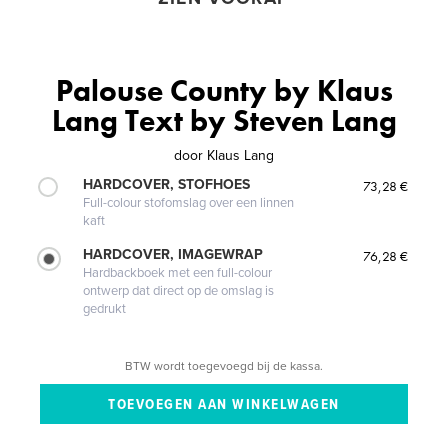
Palouse County by Klaus
Lang Text by Steven Lang
door
Klaus Lang
HARDCOVER, STOFHOES
73,28 €
Full-colour stofomslag over een linnen
kaft
HARDCOVER, IMAGEWRAP
76,28 €
Hardbackboek met een full-colour
ontwerp dat direct op de omslag is
gedrukt
BTW wordt toegevoegd bij de kassa.