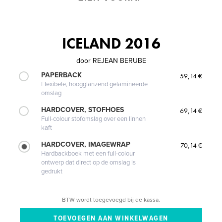
ICELAND 2016
door
REJEAN BERUBE
PAPERBACK
59,14 €
Flexibele, hoogglanzend gelamineerde
omslag
HARDCOVER, STOFHOES
69,14 €
Full-colour stofomslag over een linnen
kaft
HARDCOVER, IMAGEWRAP
70,14 €
Hardbackboek met een full-colour
ontwerp dat direct op de omslag is
gedrukt
BTW wordt toegevoegd bij de kassa.