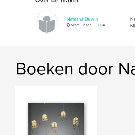
Over de maker
Natasha Duwin
Na
Miami Beach, FL USA
Mi
Boeken door N