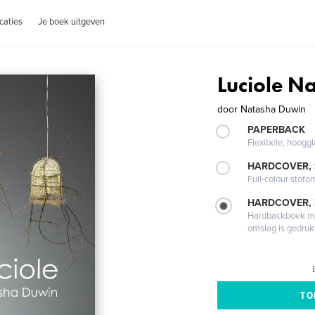
caties
Je boek uitgeven
Luciole N
door
Natasha Duwin
PAPERBACK
Flexibele, hoog
HARDCOVER,
Full-colour stofo
HARDCOVER,
Hardbackboek met
omslag is gedruk