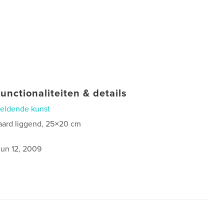
unctionaliteiten & details
eldende kunst
aard liggend, 25×20 cm
0
jun 12, 2009