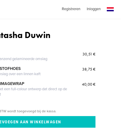
Registreren
Inloggen
atasha Duwin
30,51 €
glanzend gelamineerde omslag
 STOFHOES
38,75 €
mslag over een linnen kaft
 IMAGEWRAP
40,00 €
 een full-colour ontwerp dat direct op de
t
BTW wordt toegevoegd bij de kassa.