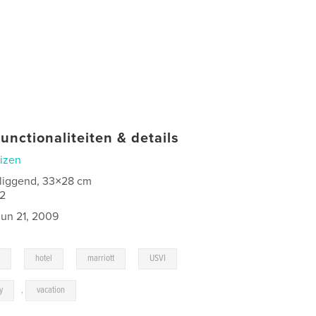
unctionaliteiten & details
izen
 liggend, 33×28 cm
2
jun 21, 2009
,
,
,
,
l
hotel
marriott
USVI
y
,
vacation