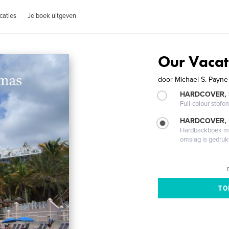
caties
Je boek uitgeven
Our Vacat
door
Michael S. Payne
HARDCOVER,
Full-colour stofo
HARDCOVER,
Hardbackboek met
omslag is gedruk