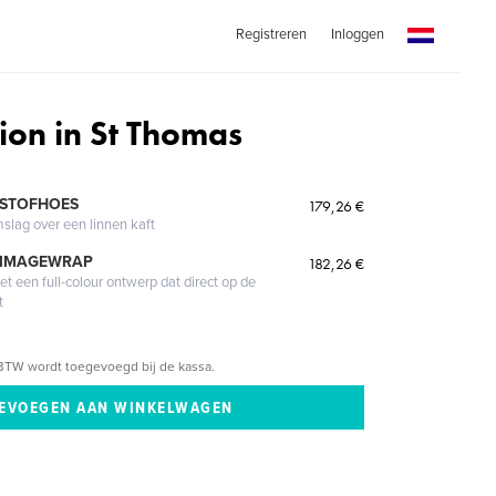
Registreren
Inloggen
ion in St Thomas
 STOFHOES
179,26 €
mslag over een linnen kaft
 IMAGEWRAP
182,26 €
 een full-colour ontwerp dat direct op de
t
BTW wordt toegevoegd bij de kassa.