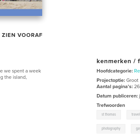
ZIEN VOORAF
kenmerken / f
ere we spent a week
Hoofdcategorie:
Re
g the island,
Projectoptie:
Groot
Aantal pagina's:
26
Datum publiceren:
Trefwoorden
,
st thomas
trave
,
photography
ga