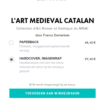
L'ART MEDIEVAL CATALAN
Collection d'Art Roman et Gothique du MNAC
door
France Demarbaix
PAPERBACK
48,40 €
Flexibele, hoogglanzend gelamineerde
omslag
HARDCOVER, IMAGEWRAP
59,40 €
Hardbackboek met een full-colour
ontwerp dat direct op de omslag is
gedrukt
BTW wordt toegevoegd bij de kassa.