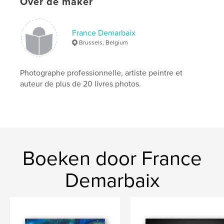
Over de maker
Hoofdcategorie:
Beeldende kunst
Projectoptie:
Standaard liggend, 25×20 cm
Aantal pagina's:
66
France Demarbaix
Brussels, Belgium
Datum publiceren:
ok 18, 2016
Taal
French
Photographe professionnelle, artiste peintre et
Trefwoorden
auteur de plus de 20 livres photos.
,
,
,
,
peinture
sculpture
moyen age
art
,
catalan
Catalogne
,
Barcelone
,
MNAC
,
roman
,
gothique
Boeken door France
Demarbaix