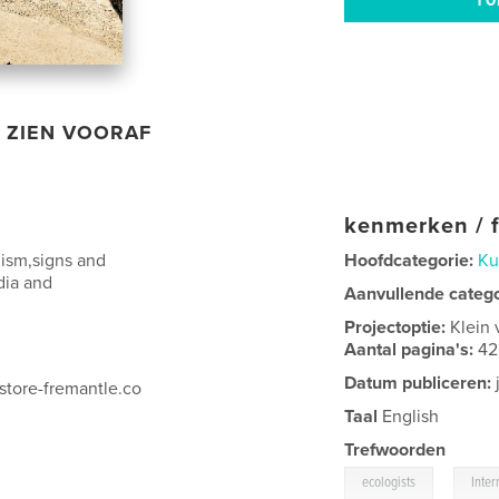
ZIEN VOORAF
kenmerken / f
ism,signs and
Hoofdcategorie:
Ku
dia and
Aanvullende categ
Projectoptie:
Klein 
Aantal pagina's:
42
Datum publiceren:
nstore-fremantle.co
Taal
English
Trefwoorden
,
ecologists
Inter