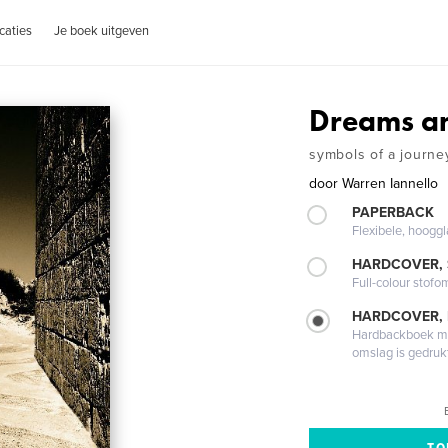
caties
Je boek uitgeven
Dreams an
symbols of a journe
door
Warren Iannello
PAPERBACK
Flexibele, hoog
HARDCOVER,
Full-colour stofo
HARDCOVER,
Hardbackboek met
omslag is gedruk