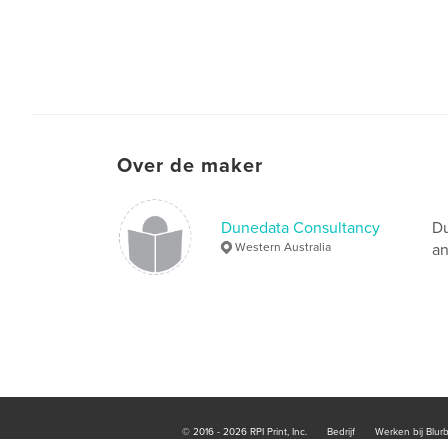
Over de maker
Dunedata Consultancy
Du
Western Australia
an
© 2016 - 2026 RPI Print, Inc.
Bedrijf
Werken bij Blur