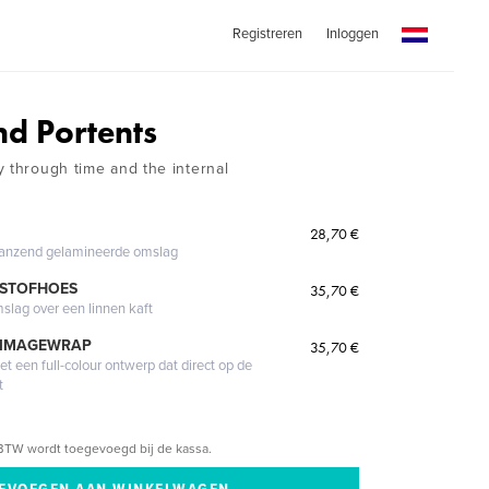
Registreren
Inloggen
d Portents
y through time and the internal
28,70 €
glanzend gelamineerde omslag
 STOFHOES
35,70 €
mslag over een linnen kaft
 IMAGEWRAP
35,70 €
 een full-colour ontwerp dat direct op de
t
BTW wordt toegevoegd bij de kassa.