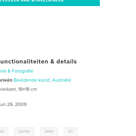
unctionaliteiten & details
nst & Fotografie
orieën
Beeldende kunst
,
Australië
vierkant, 18×18 cm
jun 29, 2009
,
,
,
net
journey
photo
Art