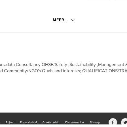
MEER...
nedata Consultancy OHSE/Safety ,Sustainability ,Management & Cu
d Community/NGO's Quals and interests; QUALIFICATIONS/TRA
b
Prijzen
Privacybeleid
Cookiebeleid
Klantenservice
Sitemap