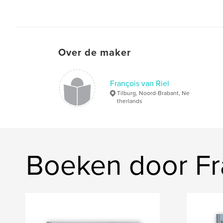
Over de maker
François van Riel
Tilburg, Noord-Brabant, Ne
therlands
Boeken door Fra