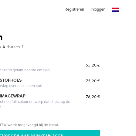
Registreren
Inloggen
n
n Airbases 1
l
65,20 €
glanzend gelamineerde omslag
 STOFHOES
75,20 €
mslag over een linnen kaft
 IMAGEWRAP
76,20 €
 een full-colour ontwerp dat direct op de
t
BTW wordt toegevoegd bij de kassa.