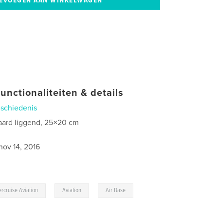
unctionaliteiten & details
schiedenis
aard liggend, 25×20 cm
8
nov 14, 2016
,
,
rcruise Aviation
Aviation
Air Base