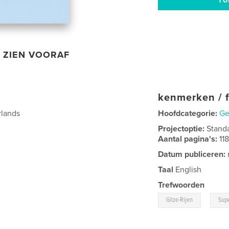
ZIEN VOORAF
kenmerken / f
rlands
Hoofdcategorie:
Ge
Projectoptie:
Stand
Aantal pagina's:
11
Datum publiceren:
Taal
English
Trefwoorden
,
Gilze-Rijen
Supe