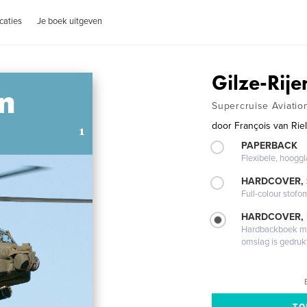
caties
Je boek uitgeven
Gilze-Rije
Supercruise Aviatio
door
François van Rie
PAPERBACK
Flexibele, hoog
HARDCOVER,
Full-colour stofo
HARDCOVER,
Hardbackboek met
omslag is gedruk