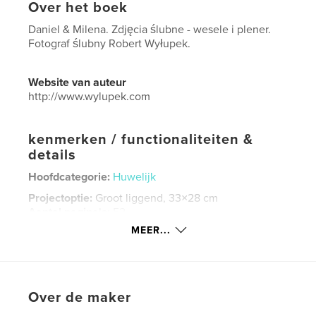
Over het boek
Daniel & Milena. Zdjęcia ślubne - wesele i plener.
Fotograf ślubny Robert Wyłupek.
Website van auteur
http://www.wylupek.com
kenmerken / functionaliteiten &
details
Hoofdcategorie:
Huwelijk
Projectoptie:
Groot liggend, 33×28 cm
Aantal pagina's:
52
MEER...
Datum publiceren:
dec 12, 2016
Taal
Polish
Trefwoorden
,
,
,
Over de maker
fotograf ślubny
zdjęcia ślubne
plener ślubny