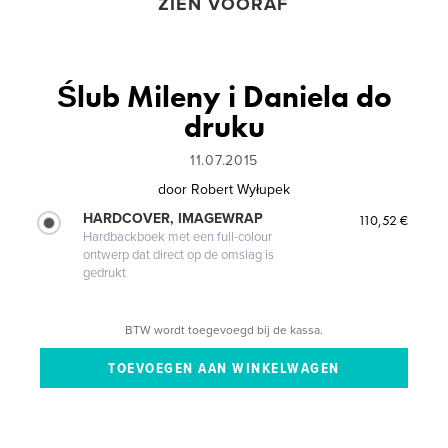
ZIEN VOORAF
Ślub Mileny i Daniela do
druku
11.07.2015
door
Robert Wyłupek
HARDCOVER, IMAGEWRAP
110,52 €
Hardbackboek met een full-colour
ontwerp dat direct op de omslag is
gedrukt
BTW wordt toegevoegd bij de kassa.