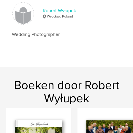
wesele
,
fotografia rodzinna
Robert Wyłupek
Wrocław, Poland
Wedding Photographer
Boeken door Robert
Wyłupek