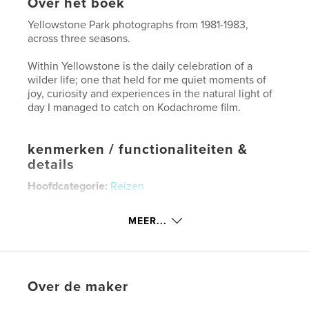
Over het boek
Yellowstone Park photographs from 1981-1983,
across three seasons.
Within Yellowstone is the daily celebration of a
wilder life; one that held for me quiet moments of
joy, curiosity and experiences in the natural light of
day I managed to catch on Kodachrome film.
kenmerken / functionaliteiten &
details
Hoofdcategorie:
Reizen
Projectoptie:
Groot vierkant, 30×30 cm
Aantal pagina's:
194
MEER...
Datum publiceren:
dec 19, 2016
Taal
English
Trefwoorden
Over de maker
,
,
Yellowstone
Wildlife
Geysers