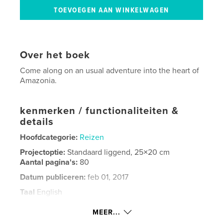
Over het boek
Come along on an usual adventure into the heart of
Amazonia.
kenmerken / functionaliteiten &
details
Hoofdcategorie:
Reizen
Projectoptie:
Standaard liggend, 25×20 cm
Aantal pagina's:
80
Datum publiceren:
feb 01, 2017
Taal
English
Trefwoorden
MEER...
,
,
,
Amazon
Rio Negro
Itapiranga
Manaus