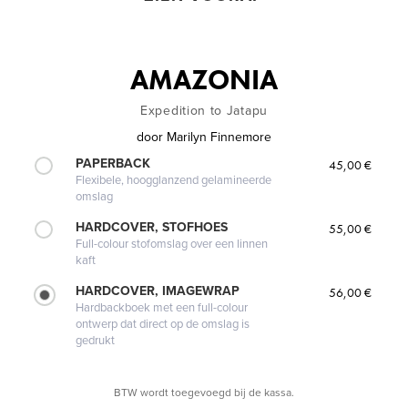
AMAZONIA
Expedition to Jatapu
door
Marilyn Finnemore
PAPERBACK
45,00 €
Flexibele, hoogglanzend gelamineerde
omslag
HARDCOVER, STOFHOES
55,00 €
Full-colour stofomslag over een linnen
kaft
HARDCOVER, IMAGEWRAP
56,00 €
Hardbackboek met een full-colour
ontwerp dat direct op de omslag is
gedrukt
BTW wordt toegevoegd bij de kassa.