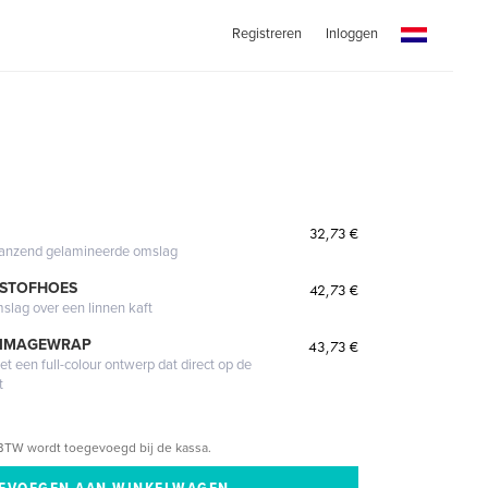
Registreren
Inloggen
32,73 €
glanzend gelamineerde omslag
 STOFHOES
42,73 €
mslag over een linnen kaft
 IMAGEWRAP
43,73 €
 een full-colour ontwerp dat direct op de
t
BTW wordt toegevoegd bij de kassa.