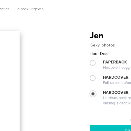
caties
Je boek uitgeven
Jen
Sexy photos
door
Dean
PAPERBACK
Flexibele, hoog
HARDCOVER,
Full-colour stofo
HARDCOVER,
Hardbackboek met
omslag is gedruk