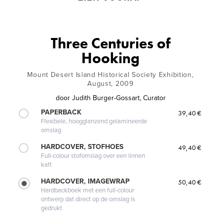
Three Centuries of
Hooking
Mount Desert Island Historical Society Exhibition,
August, 2009
door
Judith Burger-Gossart, Curator
PAPERBACK
39,40 €
Flexibele, hoogglanzend gelamineerde
omslag
HARDCOVER, STOFHOES
49,40 €
Full-colour stofomslag over een linnen
kaft
HARDCOVER, IMAGEWRAP
50,40 €
Hardbackboek met een full-colour
ontwerp dat direct op de omslag is
gedrukt