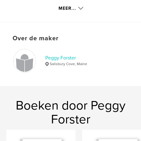
Trefwoorden
MEER...
,
,
hooked rugs
Maine hooked rugs
antique hooked rugs
Over de maker
,
Grenfell mats
,
Waldoboro hooked rugs
,
American textiles
,
Canadian textiles
,
Peggy Forster
antique decorative arts
,
rugs
,
needlecraft
,
Salisbury Cove, Maine
needlework
Boeken door Peggy
Forster