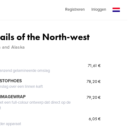
Registreren
Inloggen
rails of the North-west
n and Alaska
71,61 €
glanzend gelamineerde omslag
 STOFHOES
78,20 €
mslag over een linnen kaft
 IMAGEWRAP
79,20 €
 een full-colour ontwerp dat direct op de
t
6,05 €
eder apparaat