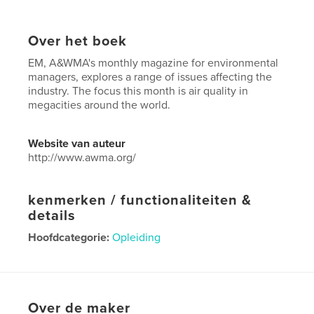
Over het boek
EM, A&WMA's monthly magazine for environmental
managers, explores a range of issues affecting the
industry. The focus this month is air quality in
megacities around the world.
Website van auteur
http://www.awma.org/
kenmerken / functionaliteiten &
details
Hoofdcategorie:
Opleiding
Projectoptie:
US Letter, 22×28 cm
Aantal pagina's:
48
Datum publiceren:
apr 04, 2017
Over de maker