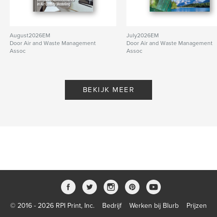
August2026EM
July2026EM
Door Air and Waste Management
Door Air and Waste Management
Assoc
Assoc
BEKIJK MEER
© 2016 - 2026 RPI Print, Inc.
Bedrijf
Werken bij Blurb
Prijzen