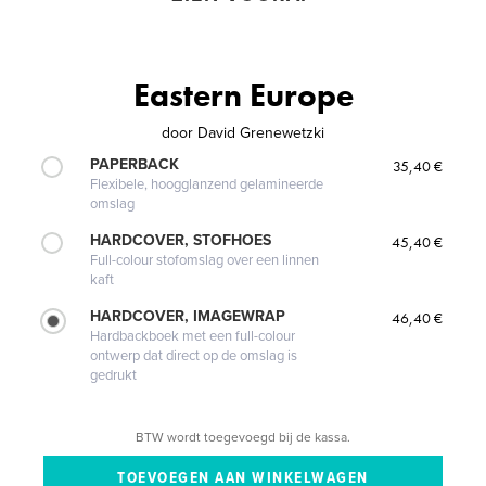
Eastern Europe
door
David Grenewetzki
PAPERBACK
35,40 €
Flexibele, hoogglanzend gelamineerde
omslag
HARDCOVER, STOFHOES
45,40 €
Full-colour stofomslag over een linnen
kaft
HARDCOVER, IMAGEWRAP
46,40 €
Hardbackboek met een full-colour
ontwerp dat direct op de omslag is
gedrukt
BTW wordt toegevoegd bij de kassa.