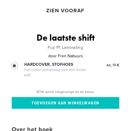
ZIEN VOORAF
De laatste shift
Fuji P1 Laminating
door
Fren Nabuurs
HARDCOVER, STOFHOES
46,19 €
Full-colour stofomslag over een linnen
kaft
BTW wordt toegevoegd bij de kassa.
Over het boek