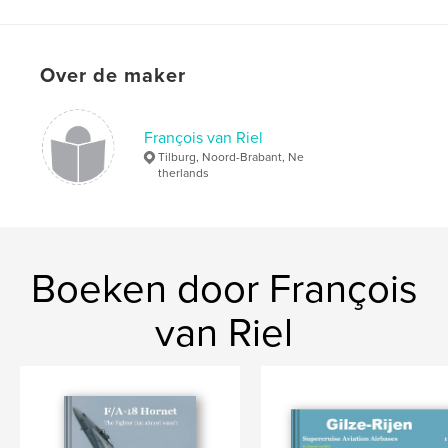
Taal
English
Trefwoorden
,
,
,
Over de maker
Airplane
Military
transport
Netherlands
François van Riel
Tilburg, Noord-Brabant, Ne
therlands
Boeken door François
van Riel