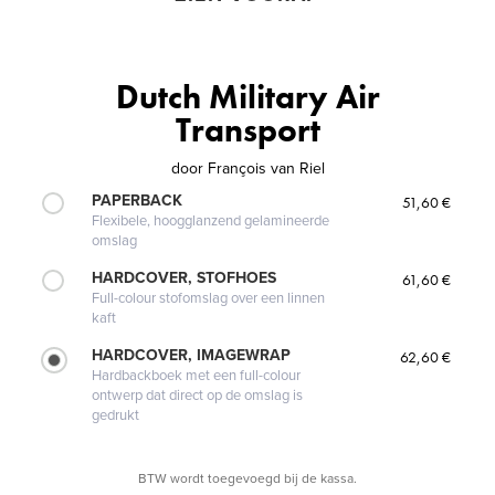
Dutch Military Air
Transport
door
François van Riel
PAPERBACK
51,60 €
Flexibele, hoogglanzend gelamineerde
omslag
HARDCOVER, STOFHOES
61,60 €
Full-colour stofomslag over een linnen
kaft
HARDCOVER, IMAGEWRAP
62,60 €
Hardbackboek met een full-colour
ontwerp dat direct op de omslag is
gedrukt
BTW wordt toegevoegd bij de kassa.