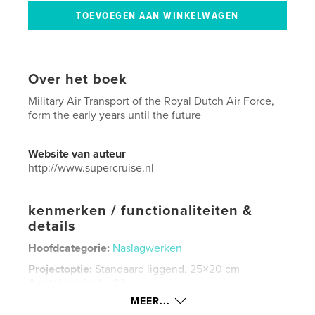
Over het boek
Military Air Transport of the Royal Dutch Air Force,
form the early years until the future
Website van auteur
http://www.supercruise.nl
kenmerken / functionaliteiten &
details
Hoofdcategorie:
Naslagwerken
Projectoptie:
Standaard liggend, 25×20 cm
Aantal pagina's:
84
MEER...
Datum publiceren:
mei 13, 2017