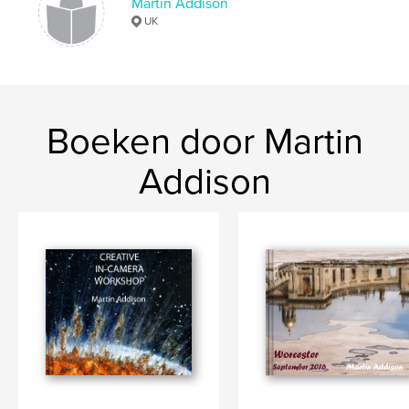
Martin Addison
,
Travel
England
UK
Boeken door Martin
Addison