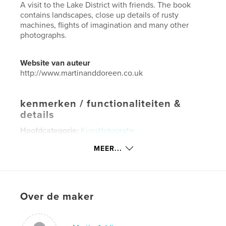
A visit to the Lake District with friends. The book
contains landscapes, close up details of rusty
machines, flights of imagination and many other
photographs.
Website van auteur
http://www.martinanddoreen.co.uk
kenmerken / functionaliteiten &
details
Hoofdcategorie:
Kunstfotografie
Projectoptie:
Standaard liggend, 25×20 cm
MEER...
Aantal pagina's:
152
Datum publiceren:
mei 28, 2017
Taal
English
Over de maker
Trefwoorden
,
,
,
,
Landscape
Lake District
ICM
Testures