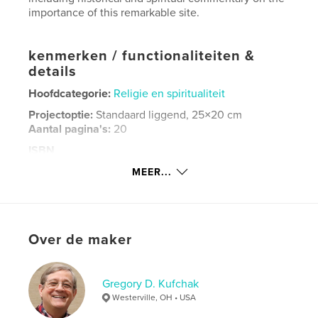
importance of this remarkable site.
kenmerken / functionaliteiten &
details
Hoofdcategorie:
Religie en spiritualiteit
Projectoptie:
Standaard liggend, 25×20 cm
Aantal pagina's:
20
ISBN
Hardcover, stofhoes: 9781364074760
MEER...
Datum publiceren:
mei 30, 2017
Taal
English
Trefwoorden
Over de maker
,
,
,
Täuferhöhle
Anabaptist
Switzerland
persecution
Gregory D. Kufchak
Westerville, OH • USA