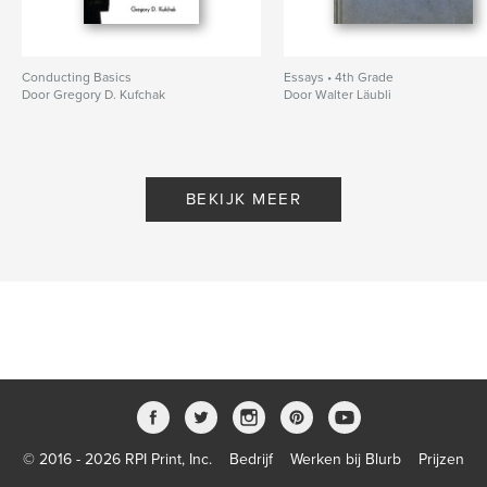
Conducting Basics
Essays • 4th Grade
Door Gregory D. Kufchak
Door Walter Läubli
BEKIJK MEER
© 2016 - 2026 RPI Print, Inc.
Bedrijf
Werken bij Blurb
Prijzen