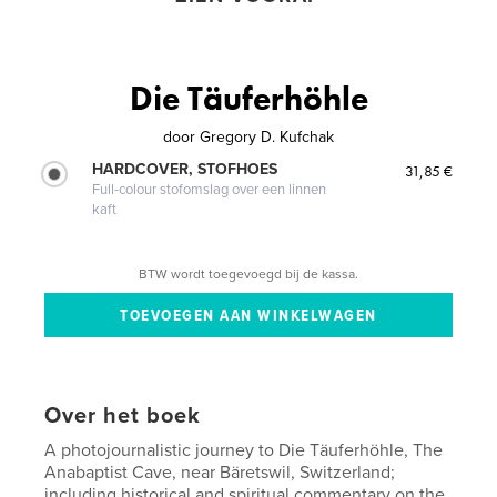
Die Täuferhöhle
door
Gregory D. Kufchak
HARDCOVER, STOFHOES
31,85 €
Full-colour stofomslag over een linnen
kaft
BTW wordt toegevoegd bij de kassa.
Over het boek
A photojournalistic journey to Die Täuferhöhle, The
Anabaptist Cave, near Bäretswil, Switzerland;
including historical and spiritual commentary on the