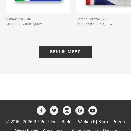
Zuid-Afrika 2016
Dorset Cornwall 2013
Door Peer van Beljouw
Door Peer van Beljouw
BEKIJK MEER
© 2016 - 2026 RPI Print, Inc.
Bedrijf
Werken bij Blurb
Prijzen
Privacybeleid
Cookiebeleid
Klantenservice
Sitemap