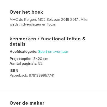
Over het boek
MHC de Reigers MC2 Seizoen 2016-2017 : Alle
wedstrijdverslagen en fotos
kenmerken / functionaliteiten &
details
Hoofdcategorie:
Sport en avontuur
Projectoptie:
13×20 cm
Aantal pagina's:
52
ISBN
Paperback: 9781389957741
Datum publiceren:
jun 12, 2017
Taal
Dutch
Over de maker