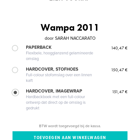
Wampa 2011
door
SARAH NACCARATO
PAPERBACK
140,47 €
Flexibele, hoogglanzend gelamineerde
omslag
HARDCOVER, STOFHOES
150,47 €
Full-colour stofomslag over een linnen
kaft
HARDCOVER, IMAGEWRAP
151,47 €
Hardbackboek met een full-colour
ontwerp dat direct op de omslag is
gedrukt
BTW wordt toegevoegd bij de kassa.