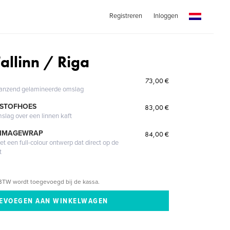
Registreren
Inloggen
Tallinn / Riga
73,00 €
glanzend gelamineerde omslag
 STOFHOES
83,00 €
mslag over een linnen kaft
 IMAGEWRAP
84,00 €
 een full-colour ontwerp dat direct op de
t
BTW wordt toegevoegd bij de kassa.