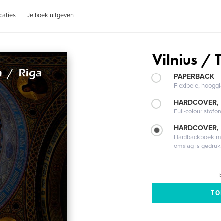
caties
Je boek uitgeven
Vilnius / 
PAPERBACK
Flexibele, hoog
HARDCOVER,
Full-colour stofo
HARDCOVER,
Hardbackboek met
omslag is gedruk