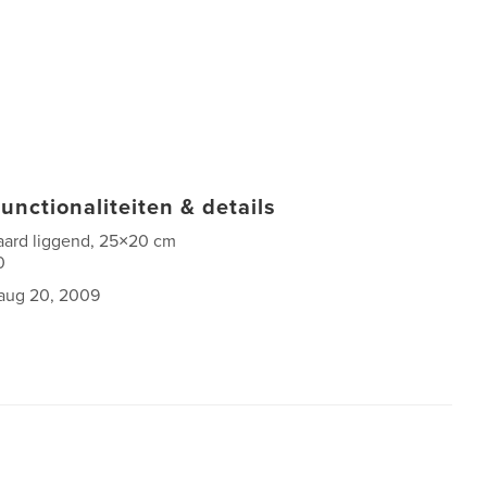
unctionaliteiten & details
aard liggend, 25×20 cm
0
aug 20, 2009