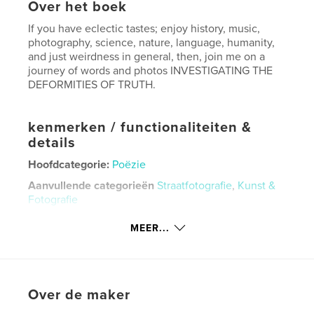
Over het boek
If you have eclectic tastes; enjoy history, music,
photography, science, nature, language, humanity,
and just weirdness in general, then, join me on a
journey of words and photos INVESTIGATING THE
DEFORMITIES OF TRUTH.
kenmerken / functionaliteiten &
details
Hoofdcategorie:
Poëzie
Aanvullende categorieën
Straatfotografie
,
Kunst &
Fotografie
Projectoptie:
15×23 cm
MEER...
Aantal pagina's:
126
ISBN
Paperback: 9781389301070
Datum publiceren:
nov 26, 2017
Over de maker
Taal
English