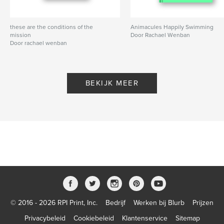
these are the conditions of the
Animacules Happily Swimming
mission
Door Rachael Wenban
Door rachael wenban
BEKIJK MEER
© 2016 - 2026 RPI Print, Inc.
Bedrijf
Werken bij Blurb
Prijzen
Privacybeleid
Cookiebeleid
Klantenservice
Sitemap