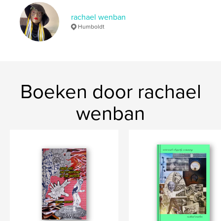
Trefwoorden
rachael wenban
,
,
Humboldt
pop culture
collage
poetry
Boeken door rachael
wenban