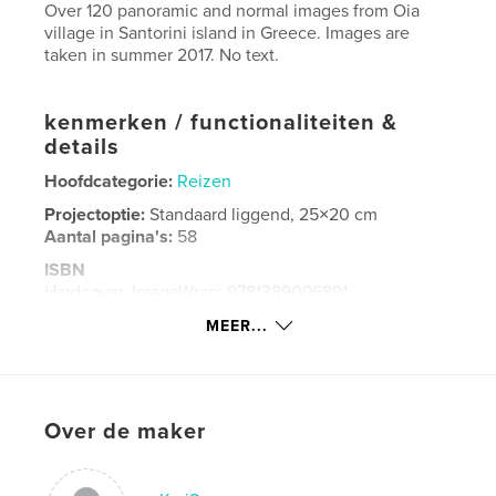
Over 120 panoramic and normal images from Oia
village in Santorini island in Greece. Images are
taken in summer 2017. No text.
kenmerken / functionaliteiten &
details
Hoofdcategorie:
Reizen
Projectoptie:
Standaard liggend, 25×20 cm
Aantal pagina's:
58
ISBN
Hardcover, ImageWrap: 9781389096891
Datum publiceren:
dec 23, 2017
MEER...
Taal
English
Trefwoorden
,
,
,
santorini
oia
greece
travel
Over de maker