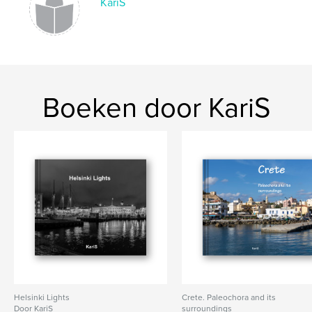
KariS
Boeken door KariS
Helsinki Lights
Crete. Paleochora and its
Door KariS
surroundings