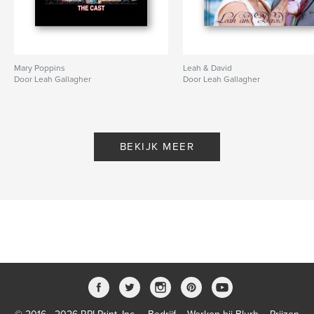
Mary Poppins
Leah & David
Door Leah Gallagher
Door Leah Gallagher
BEKIJK MEER