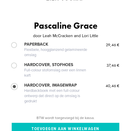
Pascaline Grace
door
Leah McCracken and Lori Little
PAPERBACK
29,46 €
Flexibele, hoogglanzend gelamineerde
omslag
HARDCOVER, STOFHOES
37,46 €
Full-colour stofomslag over een linnen
kaft
HARDCOVER, IMAGEWRAP
40,46 €
Hardbackboek met een full-colour
ontwerp dat direct op de omslag is
gedrukt
BTW wordt toegevoegd bij de kassa.