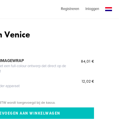
Registreren
Inloggen
n Venice
 IMAGEWRAP
84,01 €
 een full-colour ontwerp dat direct op de
t
12,02 €
eder apparaat
BTW wordt toegevoegd bij de kassa.