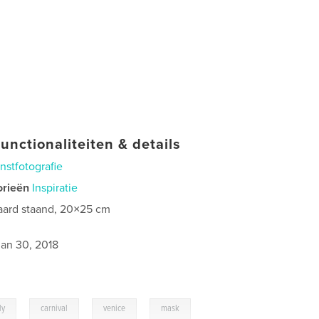
unctionaliteiten & details
nstfotografie
orieën
Inspiratie
aard staand, 20×25 cm
jan 30, 2018
,
,
,
ly
carnival
venice
mask