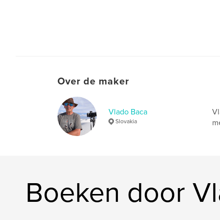
Over de maker
Vlado Baca
Vl
Slovakia
me
Boeken door V