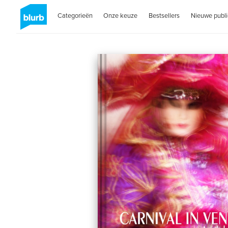
Categorieën
Onze keuze
Bestsellers
Nieuwe publi