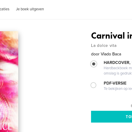
caties
Je boek uitgeven
Carnival i
La dolce vita
door
Vlado Baca
HARDCOVER,
Hardbackboek met
omslag is gedruk
PDF-VERSIE
Te bekijken op i