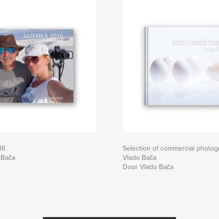
16
Selection of commercial photog
 Bača
Vlado Bača
Door Vlado Bača