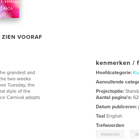
ZIEN VOORAF
kenmerken / f
s the grandest and
Hoofdcategorie:
Ku
 the two weeks
Aanvullende categ
ove Tuesday, the
l style of the
Projectoptie:
Stand
ce Carnival adopts
Aantal pagina's:
62
Datum publiceren:
Taal
English
Trefwoorden
,
photography
ita