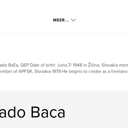
MEER...
ado Bača, QEP Date of birth: June,7/ 1948 in Žilina, Slovakia me
mber of APFSR, Slovakia 1979 He begins to create as a freelan
lado Baca