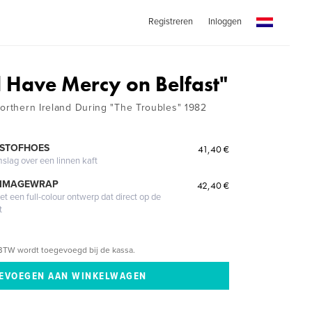
Registreren
Inloggen
Have Mercy on Belfast"
northern Ireland During "The Troubles" 1982
 STOFHOES
41,40 €
mslag over een linnen kaft
 IMAGEWRAP
42,40 €
 een full-colour ontwerp dat direct op de
t
BTW wordt toegevoegd bij de kassa.