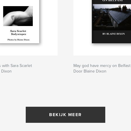
with Sara Scarlet
May god have mercy on Belfast
e Dixon
Door Blaine Dixon
BEKIJK MEER