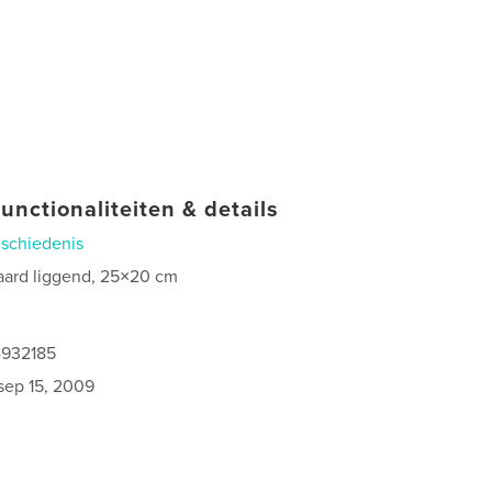
unctionaliteiten & details
schiedenis
aard liggend, 25×20 cm
4932185
sep 15, 2009