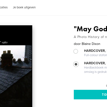
caties
Je boek uitgeven
"May God 
A Photo History of 
door
Blaine Dixon
HARDCOVER,
Full-colour stofo
HARDCOVER,
Hardbackboek met
omslag is gedruk