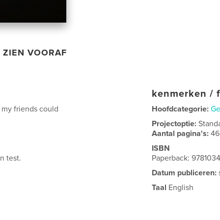
ZIEN VOORAF
kenmerken / f
t my friends could
Hoofdcategorie:
Ge
Projectoptie:
Stand
Aantal pagina's:
46
ISBN
n test.
Paperback: 978103
Datum publiceren:
Taal
English