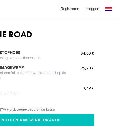
Registreren
Inloggen
HE ROAD
 STOFHOES
84,00 €
mslag over een linnen kaft
 IMAGEWRAP
75,20 €
 een full-colour ontwerp dat direct op de
t
3,49 €
eder apparaat
BTW wordt toegevoegd bij de kassa.