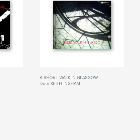
A SHORT WALK IN GLASGOW
Door KEITH INGHAM