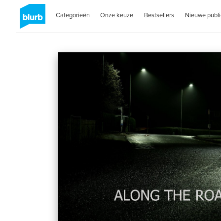
Categorieën
Onze keuze
Bestsellers
Nieuwe publi