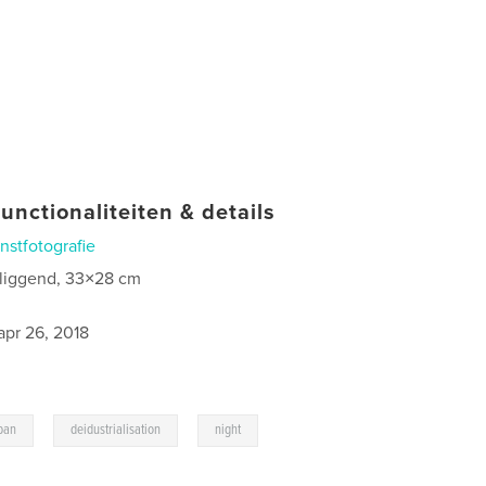
unctionaliteiten & details
nstfotografie
 liggend, 33×28 cm
0
apr 26, 2018
,
,
ban
deidustrialisation
night