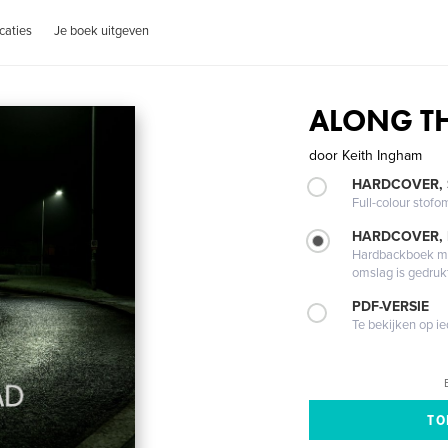
caties
Je boek uitgeven
ALONG T
door
Keith Ingham
HARDCOVER,
Full-colour stofo
HARDCOVER,
Hardbackboek met
omslag is gedruk
PDF-VERSIE
Te bekijken op i