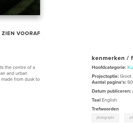
ZIEN VOORAF
kenmerken / f
ds the centre of a
Hoofdcategorie:
Ku
ban and urban
Projectoptie:
Groot
e made from dusk to
Aantal pagina's:
6
Datum publiceren:
Taal
English
Trefwoorden
,
photographs
ur