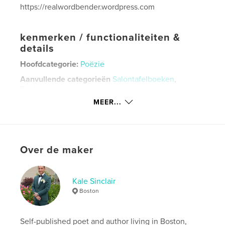
https://realwordbender.wordpress.com
kenmerken / functionaliteiten &
details
Hoofdcategorie:
Poëzie
Aanvullende categorieën
Salontafelboeken
,
Fantasy
MEER...
Projectoptie:
13×20 cm
Aantal pagina's:
378
Datum publiceren:
apr 30, 2018
Taal
English
Over de maker
Trefwoorden
,
,
,
,
,
Fantasy
Poetry
Love
Life
Art
Kale Sinclair
Boston
Literature
Self-published poet and author living in Boston,