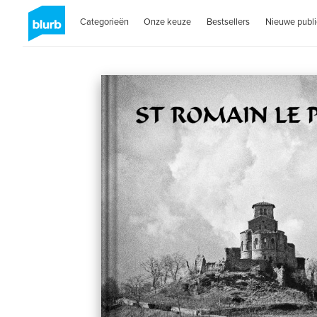
Categorieën
Onze keuze
Bestsellers
Nieuwe publi