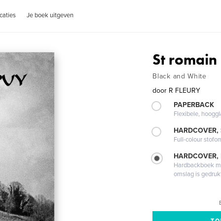
caties
Je boek uitgeven
St romain
Black and White
door
R FLEURY
PAPERBACK
Flexibele, hoog
HARDCOVER,
Full-colour stofo
HARDCOVER,
Hardbackboek met
omslag is gedruk