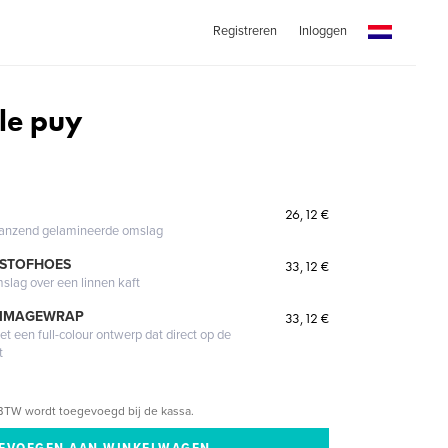
Registreren
Inloggen
 le puy
26,12 €
glanzend gelamineerde omslag
 STOFHOES
33,12 €
mslag over een linnen kaft
 IMAGEWRAP
33,12 €
 een full-colour ontwerp dat direct op de
t
BTW wordt toegevoegd bij de kassa.