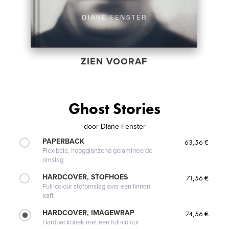
ZIEN VOORAF
Ghost Stories
door
Diane Fenster
PAPERBACK
63,56 €
Flexibele, hoogglanzend gelamineerde
omslag
HARDCOVER, STOFHOES
71,56 €
Full-colour stofomslag over een linnen
kaft
HARDCOVER, IMAGEWRAP
74,56 €
Hardbackboek met een full-colour