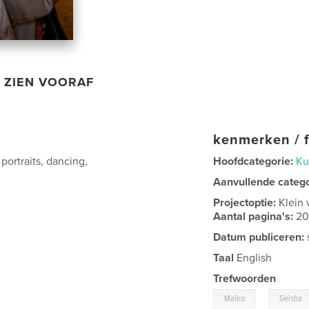
ZIEN VOORAF
kenmerken / f
portraits, dancing,
Hoofdcategorie:
Ku
Aanvullende categ
Projectoptie:
Klein 
Aantal pagina's:
2
Datum publiceren:
Taal
English
Trefwoorden
,
Maiko
Geisha