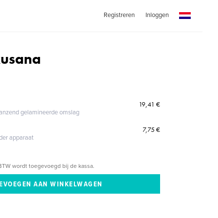
Registreren
Inloggen
kusana
19,41 €
glanzend gelamineerde omslag
7,75 €
eder apparaat
BTW wordt toegevoegd bij de kassa.