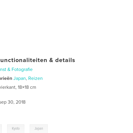
unctionaliteiten & details
nst & Fotografie
orieën
Japan
,
Reizen
vierkant, 18×18 cm
0
sep 30, 2018
,
,
Kyoto
Japan