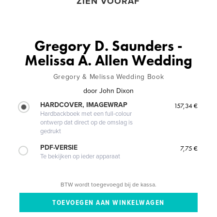
ZIEN VOORAF
Gregory D. Saunders -
Melissa A. Allen Wedding
Gregory & Melissa Wedding Book
door
John Dixon
HARDCOVER, IMAGEWRAP
157,34 €
Hardbackboek met een full-colour
ontwerp dat direct op de omslag is
gedrukt
PDF-VERSIE
7,75 €
Te bekijken op ieder apparaat
BTW wordt toegevoegd bij de kassa.