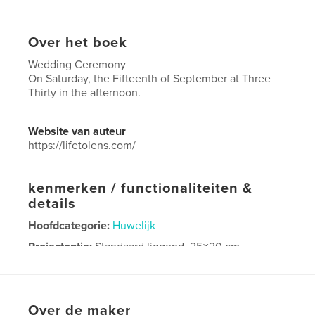
Over het boek
Wedding Ceremony
On Saturday, the Fifteenth of September at Three
Thirty in the afternoon.
Website van auteur
https://lifetolens.com/
kenmerken / functionaliteiten &
details
Hoofdcategorie:
Huwelijk
Projectoptie:
Standaard liggend, 25×20 cm
Aantal pagina's:
240
Datum publiceren:
ok 06, 2018
Taal
English
Over de maker