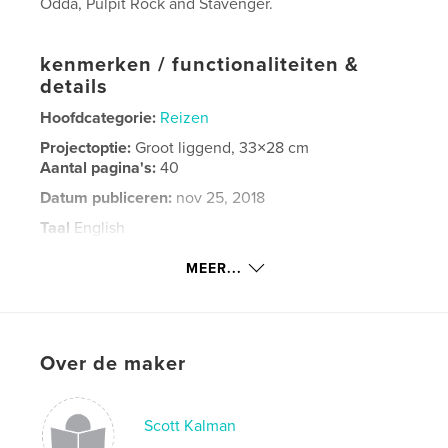
Odda, Pulpit Rock and Stavenger.
kenmerken / functionaliteiten &
details
Hoofdcategorie:
Reizen
Projectoptie:
Groot liggend, 33×28 cm
Aantal pagina's:
40
Datum publiceren:
nov 25, 2018
Taal
English
Trefwoorden
MEER...
,
,
Norway
Trolltunga
Pulpit Rock
Over de maker
Scott Kalman