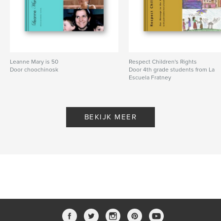
Leanne Mary is 50
Respect Children's Rights
Door choochinosk
Door 4th grade students from La
Escuela Fratney
BEKIJK MEER