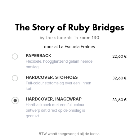
The Story of Ruby Bridges
by the students in room 130
door
at La Escuela Fratney
PAPERBACK
22,60 €
Flexibele, hoogglanzend gelamineerde
omslag
HARDCOVER, STOFHOES
32,60 €
Full-colour stofomslag over een linnen
kaft
HARDCOVER, IMAGEWRAP
33,60 €
Hardbackboek met een full-colour
ontwerp dat direct op de omslag is
gedrukt
BTW wordt toegevoegd bij de kassa.