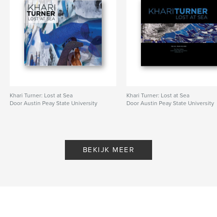
Khari Turner: Lost at Sea
Khari Turner: Lost at Sea
Door Austin Peay State University
Door Austin Peay State University
BEKIJK MEER