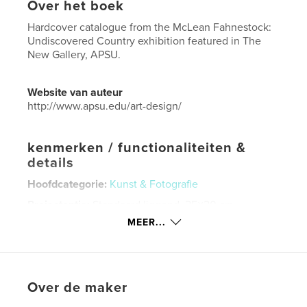
Over het boek
Hardcover catalogue from the McLean Fahnestock:
Undiscovered Country exhibition featured in The
New Gallery, APSU.
Website van auteur
http://www.apsu.edu/art-design/
kenmerken / functionaliteiten &
details
Hoofdcategorie:
Kunst & Fotografie
Projectoptie:
Standaard liggend, 25×20 cm
Aantal pagina's:
32
MEER...
Datum publiceren:
jan 08, 2019
Taal
English
Trefwoorden
Over de maker
,
,
McLean Fahnestock
APSU
The New Gallery