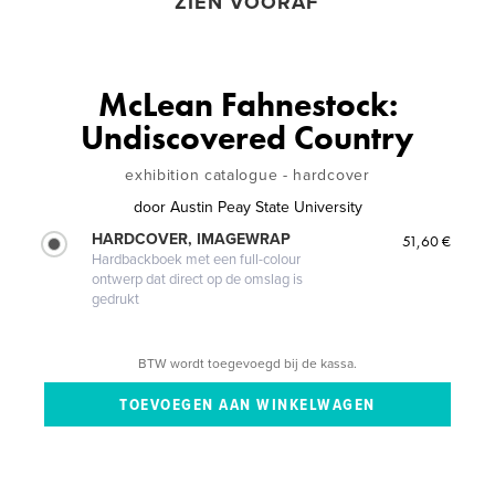
ZIEN VOORAF
McLean Fahnestock:
Undiscovered Country
exhibition catalogue - hardcover
door
Austin Peay State University
HARDCOVER, IMAGEWRAP
51,60 €
Hardbackboek met een full-colour
ontwerp dat direct op de omslag is
gedrukt
BTW wordt toegevoegd bij de kassa.