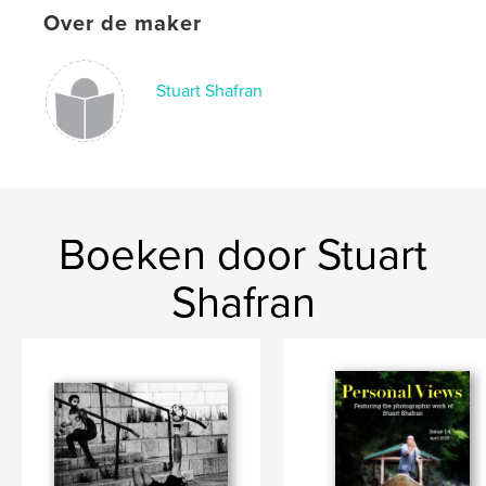
,
,
Over de maker
Photography
Images
Photographic
Stuart Shafran
Boeken door Stuart
Shafran