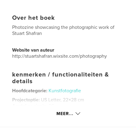
Over het boek
Photozine showcasing the photographic work of
Stuart Shafran
Website van auteur
http://stuartshafran.wixsite.com/photography
kenmerken / functionaliteiten &
details
Hoofdcategorie:
Kunstfotografie
Projectoptie:
US Letter, 22×28 cm
Aantal pagina's:
36
MEER...
Datum publiceren:
jan 16, 2019
Taal
English
Trefwoorden