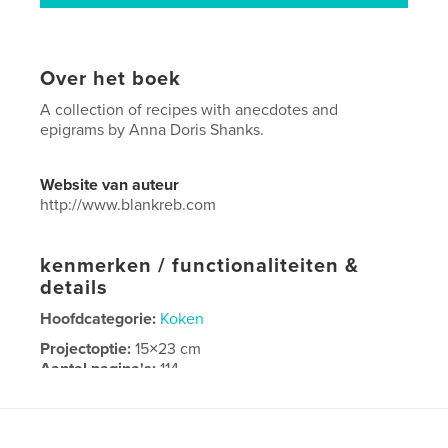
Over het boek
A collection of recipes with anecdotes and
epigrams by Anna Doris Shanks.
Website van auteur
http://www.blankreb.com
kenmerken / functionaliteiten &
details
Hoofdcategorie:
Koken
Projectoptie:
15×23 cm
Aantal pagina's:
114
ISBN
Paperback: 9780368357985